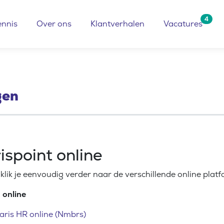
4
ennis
Over ons
Klantverhalen
Vacatures
gen
ispoint online
klik je eenvoudig verder naar de verschillende online platf
 online
laris HR online (Nmbrs)