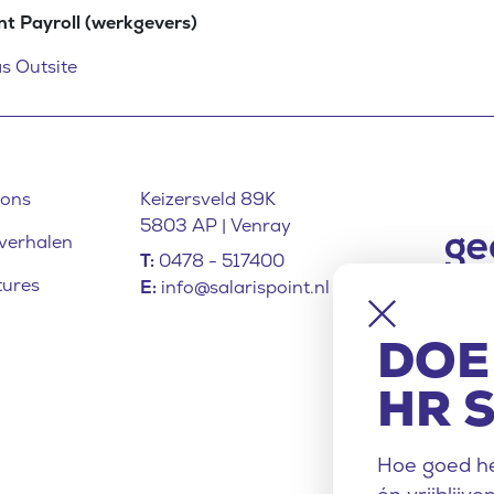
nt Payroll (werkgevers)
as Outsite
 ons
Keizersveld 89K
5803 AP | Venray
verhalen
T:
0478 - 517400
tures
E:
info@salarispoint.nl
Hoe goed he